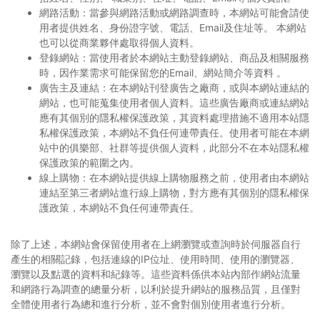
網路活動：當參與網路活動或網路調查時，本網站可能會請使
用者提供姓名、身份證字號、電話、Email及住址等。 本網站
也可以從商業夥伴處取得個人資料。
登錄網站：當使用者於本網站主動登錄網站、商品及相關服務
時，因作業需求可能保留您的Email、網站簡介等資料 。
廣告主及連結：在本網站刊登廣告之廠商，或與本網站連結的
網站，也可能蒐集使用者個人資料。這些廣告廠商或連結網站
應有其個別的隱私權保護政策，其資料處理措施不適用本站隱
私權保護政策，本網站不負任何連帶責任。使用者可能在本網
站中的俱樂部、社群等提供個人資料，此部分不在本站隱私權
保護政策的範圍之內。
線上購物：在本網站提供線上購物服務之前，使用者由本網站
連結至第三者網站進行線上購物，對方應有其個別的隱私權保
護政策，本網站不負任何連帶責任。
除了上述，本網站會保留使用者在上網瀏覽或查詢時於伺服器自行
產生的相關記錄，包括連線的IP位址、使用時間、使用的瀏覽器、
瀏覽以及點選的資料和紀錄等。這些資料係供本站內部作網站流量
和網路行為調查的總量分析，以利於提升網站的服務品質，且僅對
全體使用者行為總和進行分析，並不會對個別使用者進行分析。