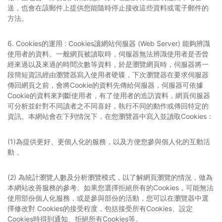
送，也會在該郵件上提供您能隨時停止接收這些資料或電子郵件的
方法。
6. Cookies的運用 : Cookies讓網站伺服器 (Web Server) 能夠辨識
使用者的資料。一般網頁被讀取時，伺服器無法辨識使用者是否曾
經來過以及來過的時間次數等資料，於是瀏覽網頁時，伺服器將一
段簡短資訊經由瀏覽器寫入使用者硬碟，下次瀏覽器在要求伺服器
傳回網頁之前，會將Cookie的資料先傳給伺服器，伺服器可依據
Cookie的資料來判斷使用者，有了使用者的造訪資料，網頁伺服器
可分析並針對不同讀者之不同喜好，執行不同的動作或傳回特定的
資訊。本網站會在下列情況下，在您瀏覽器中寫入並讀取Cookies：
(1)為提供更好、更個人化的服務，以及方便您參與個人化的互動活
動 。
(2) 為統計瀏覽人數及分析瀏覽模式，以了解網頁瀏覽的情況，做為
本網站改善服務的參考。如果您選擇拒絕所有的Cookies，可能無法
使用部份個人化服務，或是參與部份的活動，您可以在瀏覽器中選
擇修改對 Cookies的接受程度，包括接受所有Cookies、設定
Cookies時得到通知、拒絕所有Cookies等。