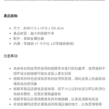
產品規格
:
尺寸：約W11.5 x H7.6 x D0.4cm
產品材質：義大利植鞣牛革
配件：黃銅金屬拉鍊
內層：零錢袋 x1 卡片位 x2(零錢袋兩側)
注意事項:
為保有自然紋理所使用的植鞣革未進行防刮處理，使用過程中
指甲或尖銳物都可能在皮面上產生刮痕
植鞣革的特色是保留原有的紋理與質感，因此皮面上的蟲斑或
傷痕為自然現象
植鞣革製品請避免直接淋濕，若不小心沾到水請立即以乾淨白
色棉布壓乾，並置於通風處陰乾
植鞣革製品若遇濕應避免與衣物接觸，以免造成顏色拓染
存放收藏時請置於通風或有除濕設備的地方，以免受潮發霉