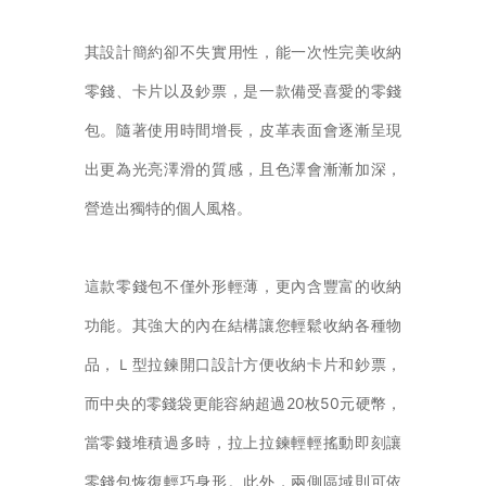
其設計簡約卻不失實用性，能一次性完美收納
零錢、卡片以及鈔票，是一款備受喜愛的零錢
包。隨著使用時間增長，皮革表面會逐漸呈現
出更為光亮澤滑的質感，且色澤會漸漸加深，
營造出獨特的個人風格。
這款零錢包不僅外形輕薄，更內含豐富的收納
功能。其強大的內在結構讓您輕鬆收納各種物
品，Ｌ型拉鍊開口設計方便收納卡片和鈔票，
而中央的零錢袋更能容納超過20枚50元硬幣，
當零錢堆積過多時，拉上拉鍊輕輕搖動即刻讓
零錢包恢復輕巧身形。此外，兩側區域則可依