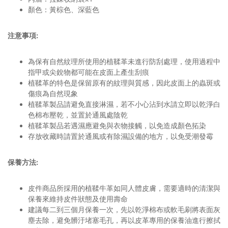
顏色：黃棕色、深藍色
注意事項
:
為保有自然紋理所使用的植鞣革未進行防刮處理，使用過程中
指甲或尖銳物都可能在皮面上產生刮痕
植鞣革的特色是保留原有的紋理與質感，因此皮面上的蟲斑或
傷痕為自然現象
植鞣革製品請避免直接淋濕，若不小心沾到水請立即以乾淨白
色棉布壓乾，並置於通風處陰乾
植鞣革製品若遇濕應避免與衣物接觸，以免造成顏色拓染
存放收藏時請置於通風或有除濕設備的地方，以免受潮發霉
保養方法
:
皮件商品所採用的植鞣牛革如同人體皮膚，需要適時的清潔與
保養來維持皮件狀態及使用壽命
建議每二到三個月保養一次，先以乾淨棉布或軟毛刷將表面灰
塵去除，避免髒汙堵塞毛孔，再以皮革專用的保養油進行擦拭