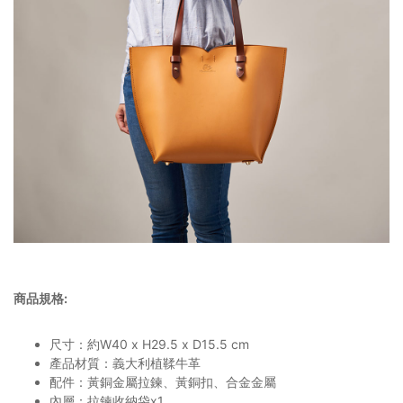
商品規格
:
尺寸：約W40 x H29.5 x D15.5 cm
產品材質：義大利植鞣牛革
配件：黃銅金屬拉鍊、黃銅扣、合金金屬
內層：拉鍊收納袋x1